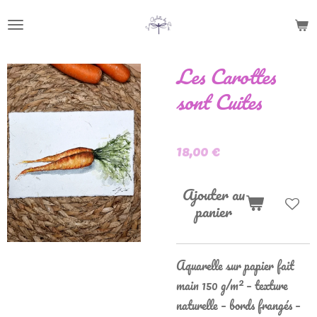
Passer
au
contenu
Les Carottes
principal
sont Cuites
18,00 €
Ajouter au
panier
Aquarelle sur papier fait
main 150 g/m² – texture
naturelle – bords frangés –