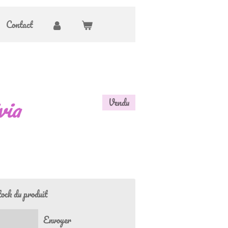
Contact
via
Vendu
tock du produit
Envoyer