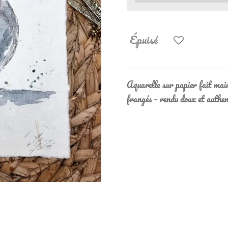
Épuisé
Aquarelle sur papier fait main
frangés – rendu doux et authe