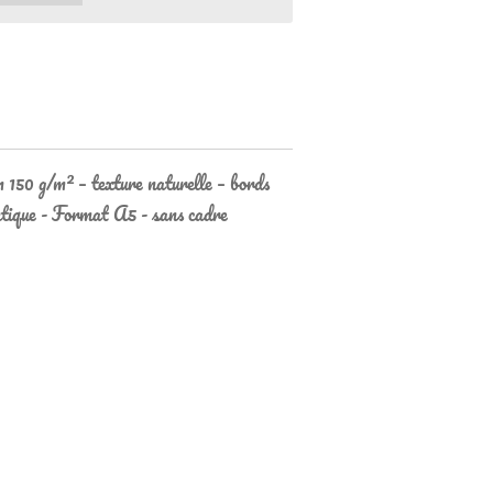
 150 g/m² – texture naturelle – bords
ntique - Format A5 - sans cadre