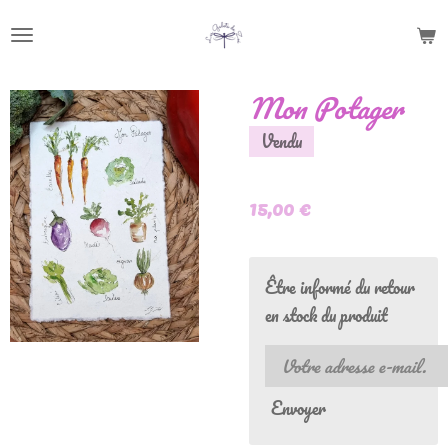
Passer
au
contenu
Mon Potager
principal
Vendu
15,00 €
Être informé du retour
en stock du produit
Envoyer