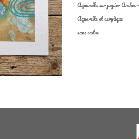
Aquarelle sur papier Arches 
Aquarelle et acrylique
sans cadre