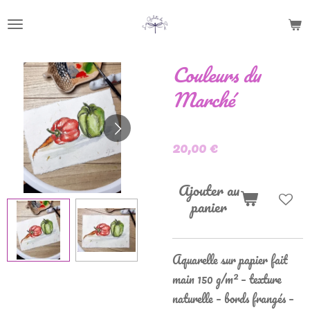
Passer
au
contenu
Couleurs du
principal
Marché
20,00 €
Ajouter au
panier
Aquarelle sur papier fait
main 150 g/m² – texture
naturelle – bords frangés –