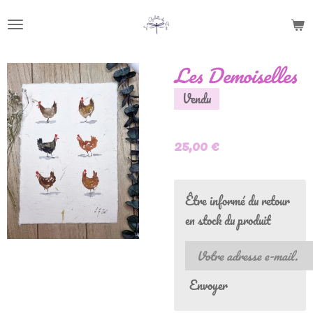
Passer
au
contenu
Les Demoiselles
principal
Vendu
25,00 €
Être informé du retour
en stock du produit
Envoyer