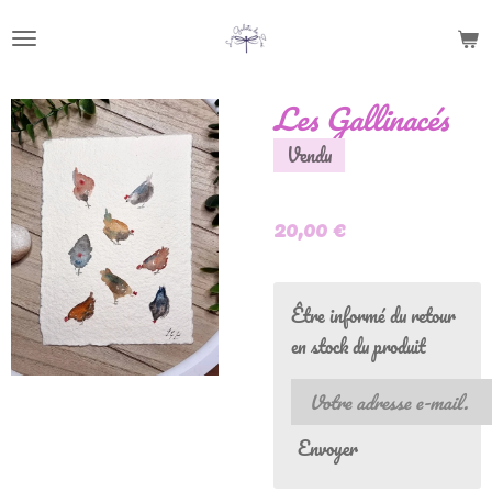
Passer
au
contenu
Les Gallinacés
principal
Vendu
20,00 €
Être informé du retour
en stock du produit
Envoyer