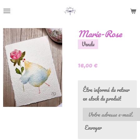
Passer
au
contenu
Marie-Rose
principal
Vendu
16,00 €
Être informé du retour
en stock du produit
Envoyer