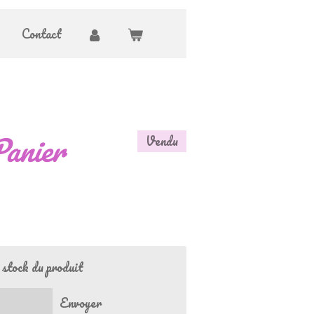
Contact
anier
Vendu
 stock du produit
Envoyer