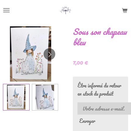
Passer
au
contenu
Sous son chapeau
principal
bleu
7,00 €
Être informé du retour
en stock du produit
Envoyer