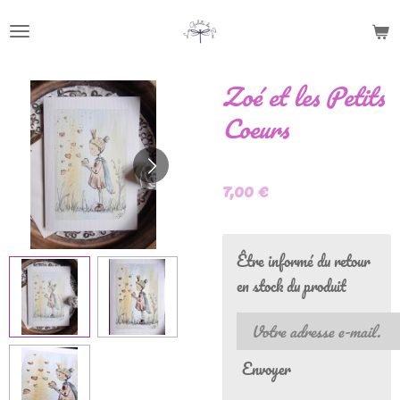
Passer
au
contenu
Zoé et les Petits
principal
Coeurs
7,00 €
Être informé du retour
en stock du produit
Envoyer