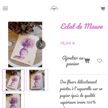
Passer
au
contenu
Eclat de Mauve
principal
15,00 €
Ajouter au
panier
Des fleurs délicatement
peintes à l'aquarelle sur un
papier épais de qualité
supérieure ivoire 100%