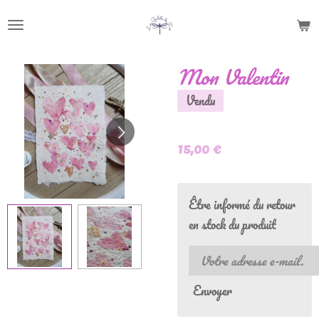
Passer
au
contenu
Mon Valentin
principal
Vendu
15,00 €
Être informé du retour
en stock du produit
Envoyer