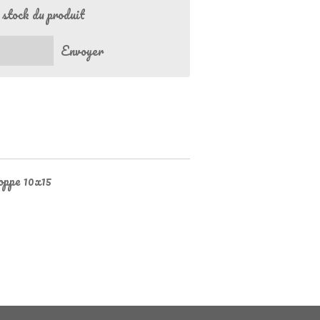
 stock du produit
Envoyer
loppe 10x15