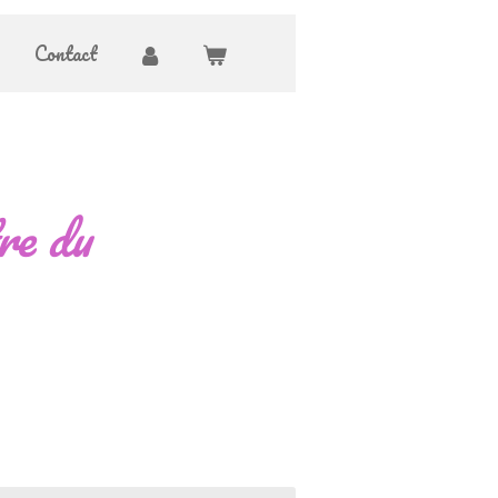
Contact
re du