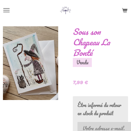
Passer
au
contenu
Sous son
principal
Chapeau La
Bonté
Vendu
7,99 €
Être informé du retour
en stock du produit