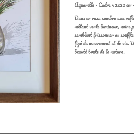
Aquarelle - Cadre 42x32 cm -
Dans un vase sombre aux reflet
mêlant verts lumineux, noirs p
semblent frissonner au souffle 
figé de mouvement et de vie. Un
beauté brute de la nature.