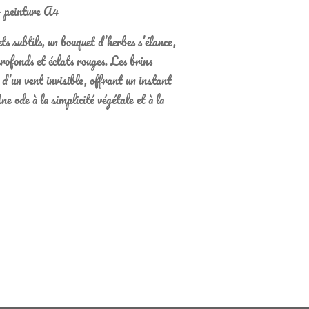
 peinture A4
s subtils, un bouquet d’herbes s’élance,
rofonds et éclats rouges. Les brins
d’un vent invisible, offrant un instant
e ode à la simplicité végétale et à la