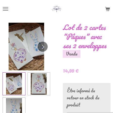
Passer
au
contenu
Lot de 2 cartes
principal
"Pâques" avec
ses 2 enveloppes
Vendu
14,99 €
Être informé du
retour en stock du
produit