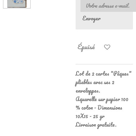
Envoyer
Épuisé
Lot de 2 cartes "Pâques"
pliables avec ses 2
enveloppes.
Aquarelle sur papier 100
% coton - Dimensions
10X15 - 25 gr
Livraison gratuite.