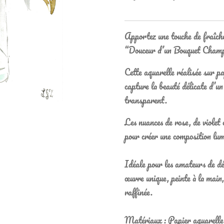
Apportez une touche de fraîcheu
“Douceur d’un Bouquet Champ
Cette aquarelle réalisée sur 
capture la beauté délicate d’u
transparent.
Les nuances de rose, de violet
pour créer une composition lum
Idéale pour les amateurs de dé
œuvre unique, peinte à la main,
raffinée.
Matériaux : Papier aquarelle