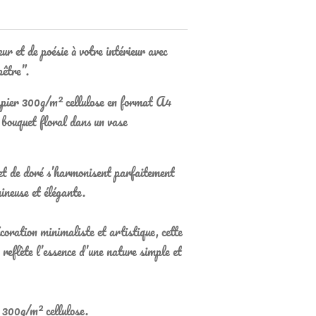
r et de poésie à votre intérieur avec
être”.
papier 300g/m² cellulose en format A4
n bouquet floral dans un vase
 et de doré s’harmonisent parfaitement
ineuse et élégante.
coration minimaliste et artistique, cette
 reflète l’essence d’une nature simple et
 300g/m² cellulose.