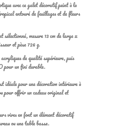
ique avec ce galet décoratif peint à la
opical entouré de feuillages et de fleurs
t sélectionné, mesure 13 cm de large x
sseur et pèse 726 g.
s acryliques de qualité supérieure, puis
pour un fini durable.
st idéale pour une décoration intérieure à
ou pour offrir un cadeau original et
urs vives en font un élément décoratif
ureau ou une table basse.