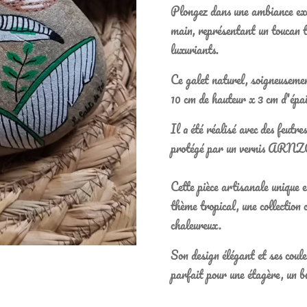
Plongez dans une ambiance exot
main, représentant un toucan tr
luxuriants.
Ce galet naturel, soigneusemen
10 cm de hauteur x 3 cm d'épai
Il a été réalisé avec des feutre
protégé par un vernis ARNZO 
Cette pièce artisanale unique e
thème tropical, une collection 
chaleureux.
Son design élégant et ses coule
parfait pour une étagère, un b