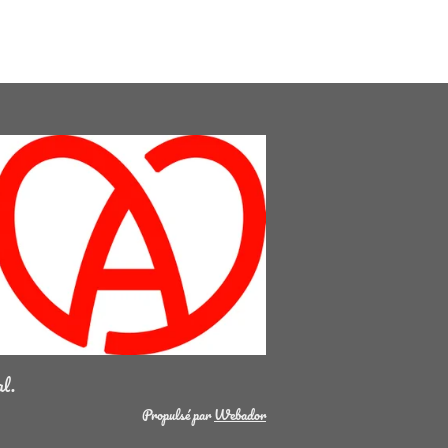
al.
Propulsé par
Webador