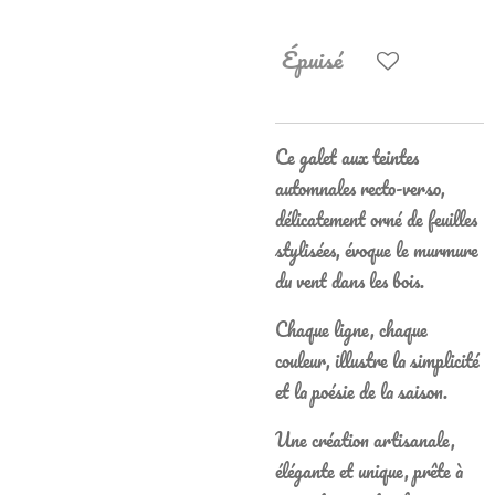
Épuisé
Ce galet aux teintes
automnales recto-verso,
délicatement orné de feuilles
stylisées, évoque le murmure
du vent dans les bois.
Chaque ligne, chaque
couleur, illustre la simplicité
et la poésie de la saison.
Une création artisanale,
élégante et unique, prête à