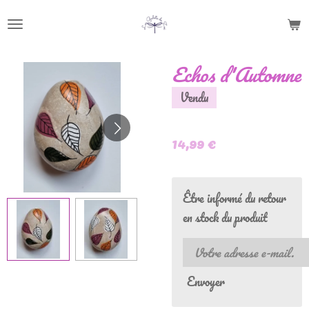
Passer
au
contenu
Echos d'Automne
principal
Vendu
14,99 €
Être informé du retour
en stock du produit
Envoyer