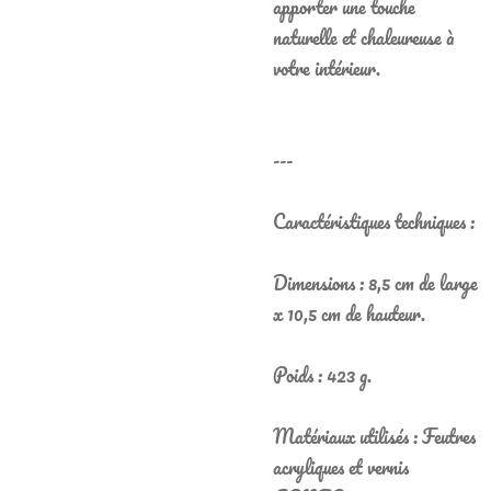
apporter une touche
naturelle et chaleureuse à
votre intérieur.
---
Caractéristiques techniques :
Dimensions : 8,5 cm de large
x 10,5 cm de hauteur.
Poids : 423 g.
Matériaux utilisés : Feutres
acryliques et vernis