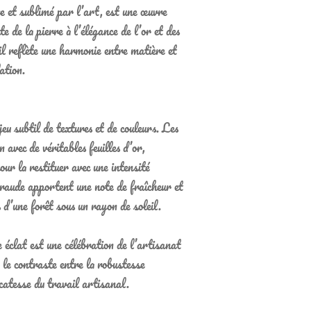
e et sublimé par l’art, est une œuvre
te de la pierre à l’élégance de l’or et des
l reflète une harmonie entre matière et
ation.
jeu subtil de textures et de couleurs. Les
n avec de véritables feuilles d’or,
ur la restituer avec une intensité
raude apportent une note de fraîcheur et
s d’une forêt sous un rayon de soleil.
 éclat est une célébration de l’artisanat
 le contraste entre la robustesse
icatesse du travail artisanal.