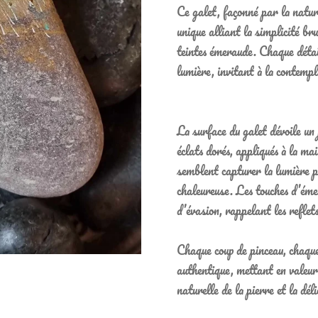
Ce galet, façonné par la natur
unique alliant la simplicité bru
teintes émeraude. Chaque détai
lumière, invitant à la contempl
La surface du galet dévoile un 
éclats dorés, appliqués à la mai
semblent capturer la lumière po
chaleureuse. Les touches d’éme
d’évasion, rappelant les reflet
Chaque coup de pinceau, chaque
authentique, mettant en valeur
naturelle de la pierre et la dél