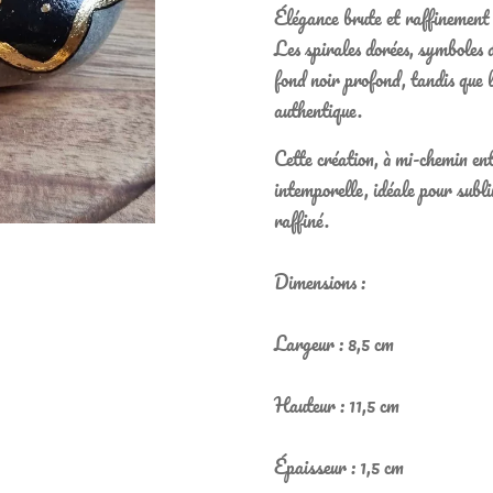
Élégance brute et raffinement 
Les spirales dorées, symboles 
fond noir profond, tandis que 
authentique.
Cette création, à mi-chemin ent
intemporelle, idéale pour subli
raffiné.
Dimensions :
Largeur : 8,5 cm
Hauteur : 11,5 cm
Épaisseur : 1,5 cm