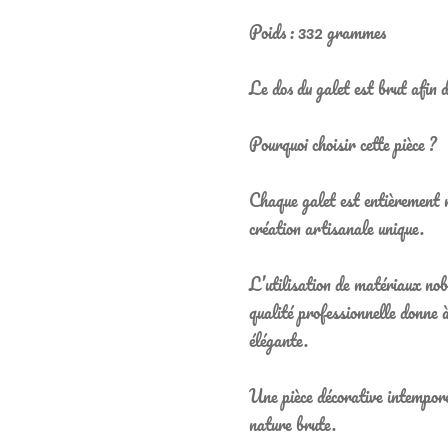
Poids : 332 grammes
Le dos du galet est brut afin d
Pourquoi choisir cette pièce ?
Chaque galet est entièrement r
création artisanale unique.
L’utilisation de matériaux nobl
qualité professionnelle donne à
élégante.
Une pièce décorative intempore
nature brute.