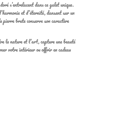
doré s’entrelacent dans ce galet unique.
d’harmonie et d’éternité, dansent sur un
la pierre brute conserve son caractère
re la nature et l’art, capture une beauté
mer votre intérieur ou offrir en cadeau