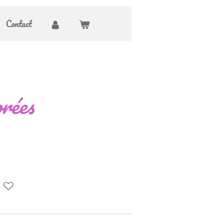
Contact
rées