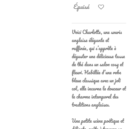
Épuisé
Voici Charlotte, une souris
anglaise élégante et
raffinée, qui s’apprête à
déguster une délicieuse tasse
de thé dans un salon cosy et
fleuri. Habillée d’une robe
bleue classique avec un joli
col, elle incarne la douceur et
le charme intemporel des
traditions anglaises.
Une petite scène poétique et
délicate, prête à trouver sa