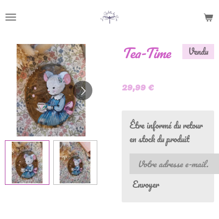
Passer
au
contenu
Tea-Time
Vendu
principal
29,99 €
Être informé du retour
en stock du produit
Envoyer