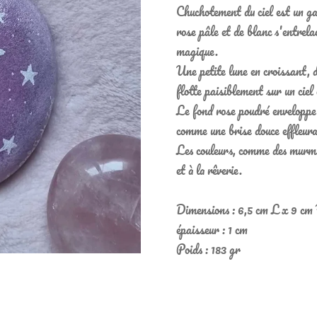
Chuchotement du ciel est un gal
rose pâle et de blanc s'entrela
magique.
Une petite lune en croissant, d
flotte paisiblement sur un ciel 
Le fond rose poudré enveloppe
comme une brise douce effleura
Les couleurs, comme des murmur
et à la rêverie.
Dimensions : 6,5 cm L x 9 cm
épaisseur : 1 cm
Poids : 183 gr