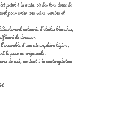
et peint à la main, où des tons doux de
cent pour créer une scène sereine et
élicatement entourée d’étoiles blanches,
effleuré de douceur.
 l’ensemble d'une atmosphère légère,
nt la peau au crépuscule.
es du ciel, invitent à la contemplation
 H