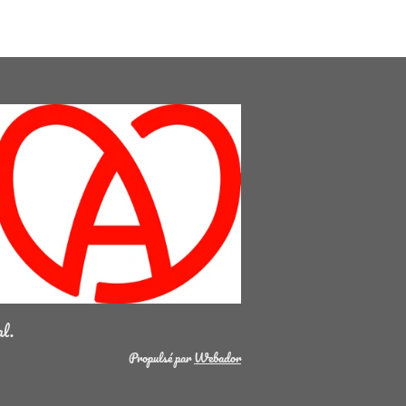
al.
Propulsé par
Webador