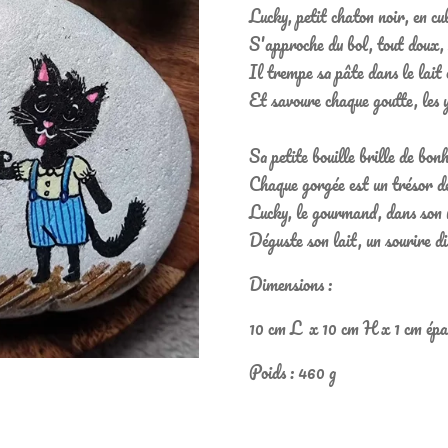
Lucky, petit chaton noir, en cu
S'approche du bol, tout doux, 
Il trempe sa pâte dans le lait 
Et savoure chaque goutte, les 
Sa petite bouille brille de bon
Chaque gorgée est un trésor d
Lucky, le gourmand, dans son 
Déguste son lait, un sourire di
Dimensions :
10 cm L x 10 cm H x 1 cm épa
Poids : 460 g