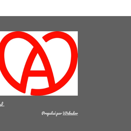
al.
Propulsé par
Webador