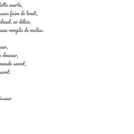
lotte courte,
sans faire de bruit,
chaud, un délice,
yeux remplis de malice.
heur,
e douceur,
monde secret,
scret.
isseur